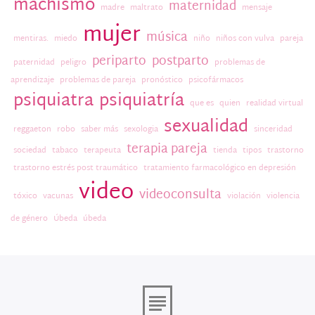
machismo
maternidad
madre
maltrato
mensaje
mujer
música
mentiras.
miedo
niño
niños con vulva
pareja
periparto
postparto
paternidad
peligro
problemas de
aprendizaje
problemas de pareja
pronóstico
psicofármacos
psiquiatra
psiquiatría
que es
quien
realidad virtual
sexualidad
reggaeton
robo
saber más
sexologia
sinceridad
terapia pareja
sociedad
tabaco
terapeuta
tienda
tipos
trastorno
trastorno estrés post traumático
tratamiento farmacológico en depresión
video
videoconsulta
tóxico
vacunas
violación
violencia
de género
Úbeda
úbeda