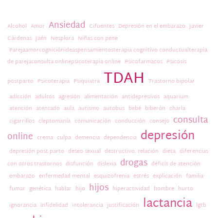
Ansiedad
Alcohol
Amor
Cifuentes
Depresión en el embarazo
Javier
Cárdenas
Jaén
Nesplora
Niñas con pene
Parejaamorcogniciónideaspensamientosterapia cognitivo conductualterapia
de parejaconsulta onlinepsicoterapia online
Psicofarmacos
Psicosis
TDAH
postparto
Psicoterapia
Psiquiatra
Trastorno bipolar
adicción
adultos
agresión
alimentación
antidepresivos
aquarium
atención
atentado
aula
autismo
autobus
bebé
biberón
charla
consulta
cigarrillos
cleptomanía
comunicación
conducción
consejo
depresión
online
crema
culpa
demencia
dependencia
depresión post parto
deseo sexual
destructivo. relación
dieta
diferencias
drogas
con otros trastornos
disfunción
dislexia
déficit de atención
embarazo
enfermedad mental
esquizofrenia
estrés
explicación
familia
hijos
fumar
genética
hablar
hijo
hiperactividad
hombre
hurto
lactancia
ignorancia
infidelidad
intolerancia
justificación
lgtb