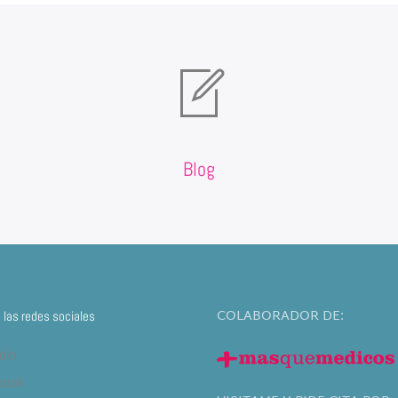
Blog
COLABORADOR DE:
las redes sociales
din
book