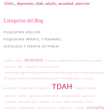
TDAH,
,
depresión
,
tdah
,
adulto
,
ansiedad
,
atención
Categorías del Blog
PSIQUIATRÍA ADULTOS
PSIQUIATRIA INFANTIL Y PERINATAL
SEXOLOGÍA Y TERAPIA DE PAREJA
Ansiedad
Alcohol
Amor
Cifuentes
Depresión en el embarazo
Javier
Cárdenas
Jaén
Nesplora
Niñas con pene
Parejaamorcogniciónideaspensamientosterapia cognitivo conductualterapia
de parejaconsulta onlinepsicoterapia online
Psicofarmacos
Psicosis
TDAH
postparto
Psicoterapia
Psiquiatra
Trastorno bipolar
adicción
adultos
agresión
alimentación
antidepresivos
aquarium
atención
atentado
aula
autismo
autobus
bebé
biberón
charla
consulta
cigarrillos
cleptomanía
comunicación
conducción
consejo