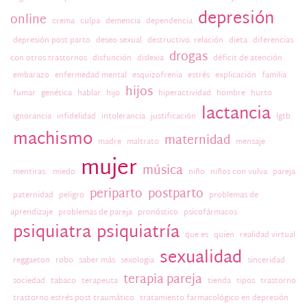
depresión
online
crema
culpa
demencia
dependencia
depresión post parto
deseo sexual
destructivo. relación
dieta
diferencias
drogas
con otros trastornos
disfunción
dislexia
déficit de atención
embarazo
enfermedad mental
esquizofrenia
estrés
explicación
familia
hijos
fumar
genética
hablar
hijo
hiperactividad
hombre
hurto
lactancia
ignorancia
infidelidad
intolerancia
justificación
lgtb
machismo
maternidad
madre
maltrato
mensaje
mujer
música
mentiras.
miedo
niño
niños con vulva
pareja
periparto
postparto
paternidad
peligro
problemas de
aprendizaje
problemas de pareja
pronóstico
psicofármacos
psiquiatra
psiquiatría
que es
quien
realidad virtual
sexualidad
reggaeton
robo
saber más
sexologia
sinceridad
terapia pareja
sociedad
tabaco
terapeuta
tienda
tipos
trastorno
trastorno estrés post traumático
tratamiento farmacológico en depresión