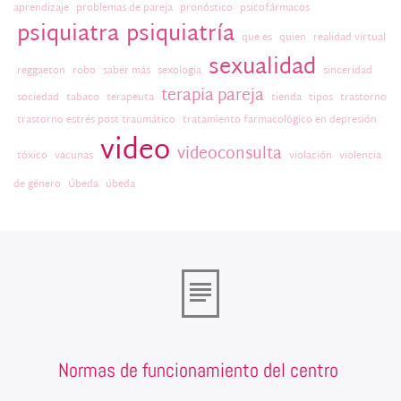
aprendizaje
problemas de pareja
pronóstico
psicofármacos
psiquiatra
psiquiatría
que es
quien
realidad virtual
sexualidad
reggaeton
robo
saber más
sexologia
sinceridad
terapia pareja
sociedad
tabaco
terapeuta
tienda
tipos
trastorno
trastorno estrés post traumático
tratamiento farmacológico en depresión
video
videoconsulta
tóxico
vacunas
violación
violencia
de género
Úbeda
úbeda
Normas de funcionamiento del centro