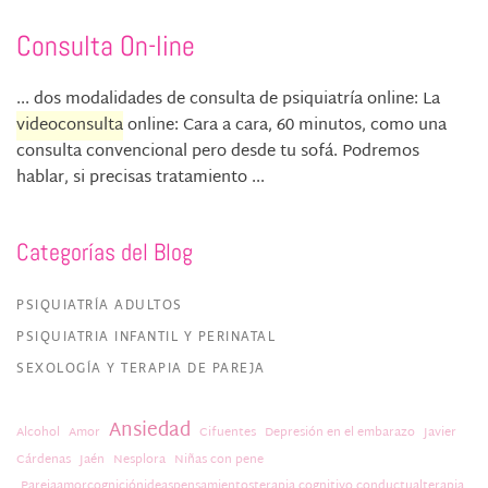
Consulta On-line
... dos modalidades de consulta de psiquiatría online: La
videoconsulta
online: Cara a cara, 60 minutos, como una
consulta convencional pero desde tu sofá. Podremos
hablar, si precisas tratamiento ...
Categorías del Blog
PSIQUIATRÍA ADULTOS
PSIQUIATRIA INFANTIL Y PERINATAL
SEXOLOGÍA Y TERAPIA DE PAREJA
Ansiedad
Alcohol
Amor
Cifuentes
Depresión en el embarazo
Javier
Cárdenas
Jaén
Nesplora
Niñas con pene
Parejaamorcogniciónideaspensamientosterapia cognitivo conductualterapia