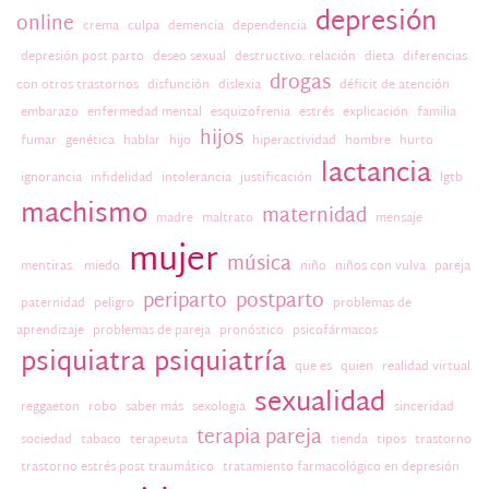
depresión
online
crema
culpa
demencia
dependencia
depresión post parto
deseo sexual
destructivo. relación
dieta
diferencias
drogas
con otros trastornos
disfunción
dislexia
déficit de atención
embarazo
enfermedad mental
esquizofrenia
estrés
explicación
familia
hijos
fumar
genética
hablar
hijo
hiperactividad
hombre
hurto
lactancia
ignorancia
infidelidad
intolerancia
justificación
lgtb
machismo
maternidad
madre
maltrato
mensaje
mujer
música
mentiras.
miedo
niño
niños con vulva
pareja
periparto
postparto
paternidad
peligro
problemas de
aprendizaje
problemas de pareja
pronóstico
psicofármacos
psiquiatra
psiquiatría
que es
quien
realidad virtual
sexualidad
reggaeton
robo
saber más
sexologia
sinceridad
terapia pareja
sociedad
tabaco
terapeuta
tienda
tipos
trastorno
trastorno estrés post traumático
tratamiento farmacológico en depresión