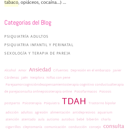
tabaco
, opiáceos, cocaína...) ...
Categorías del Blog
PSIQUIATRÍA ADULTOS
PSIQUIATRIA INFANTIL Y PERINATAL
SEXOLOGÍA Y TERAPIA DE PAREJA
Ansiedad
Alcohol
Amor
Cifuentes
Depresión en el embarazo
Javier
Cárdenas
Jaén
Nesplora
Niñas con pene
Parejaamorcogniciónideaspensamientosterapia cognitivo conductualterapia
de parejaconsulta onlinepsicoterapia online
Psicofarmacos
Psicosis
TDAH
postparto
Psicoterapia
Psiquiatra
Trastorno bipolar
adicción
adultos
agresión
alimentación
antidepresivos
aquarium
atención
atentado
aula
autismo
autobus
bebé
biberón
charla
consulta
cigarrillos
cleptomanía
comunicación
conducción
consejo