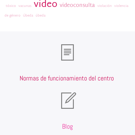
video
videoconsulta
tóxico
vacunas
violación
violencia
de género
Úbeda
úbeda
Normas de funcionamiento del centro
Blog