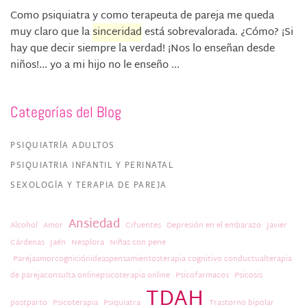
Como psiquiatra y como terapeuta de pareja me queda
muy claro que la
sinceridad
está sobrevalorada. ¿Cómo? ¡Si
hay que decir siempre la verdad! ¡Nos lo enseñan desde
niños!... yo a mi hijo no le enseño ...
Categorías del Blog
PSIQUIATRÍA ADULTOS
PSIQUIATRIA INFANTIL Y PERINATAL
SEXOLOGÍA Y TERAPIA DE PAREJA
Ansiedad
Alcohol
Amor
Cifuentes
Depresión en el embarazo
Javier
Cárdenas
Jaén
Nesplora
Niñas con pene
Parejaamorcogniciónideaspensamientosterapia cognitivo conductualterapia
de parejaconsulta onlinepsicoterapia online
Psicofarmacos
Psicosis
TDAH
postparto
Psicoterapia
Psiquiatra
Trastorno bipolar