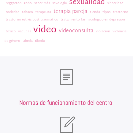
sexualidad
reggaeton
robo
saber más
sexologia
sinceridad
terapia pareja
sociedad
tabaco
terapeuta
tienda
tipos
trastorno
trastorno estrés post traumático
tratamiento farmacológico en depresión
video
videoconsulta
tóxico
vacunas
violación
violencia
de género
Úbeda
úbeda
Normas de funcionamiento del centro