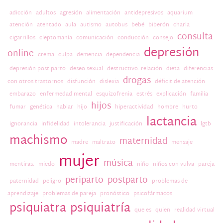
adicción
adultos
agresión
alimentación
antidepresivos
aquarium
atención
atentado
aula
autismo
autobus
bebé
biberón
charla
consulta
cigarrillos
cleptomanía
comunicación
conducción
consejo
depresión
online
crema
culpa
demencia
dependencia
depresión post parto
deseo sexual
destructivo. relación
dieta
diferencias
drogas
con otros trastornos
disfunción
dislexia
déficit de atención
embarazo
enfermedad mental
esquizofrenia
estrés
explicación
familia
hijos
fumar
genética
hablar
hijo
hiperactividad
hombre
hurto
lactancia
ignorancia
infidelidad
intolerancia
justificación
lgtb
machismo
maternidad
madre
maltrato
mensaje
mujer
música
mentiras.
miedo
niño
niños con vulva
pareja
periparto
postparto
paternidad
peligro
problemas de
aprendizaje
problemas de pareja
pronóstico
psicofármacos
psiquiatra
psiquiatría
que es
quien
realidad virtual