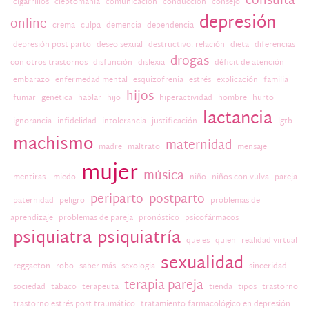
consulta
cigarrillos
cleptomanía
comunicación
conducción
consejo
depresión
online
crema
culpa
demencia
dependencia
depresión post parto
deseo sexual
destructivo. relación
dieta
diferencias
drogas
con otros trastornos
disfunción
dislexia
déficit de atención
embarazo
enfermedad mental
esquizofrenia
estrés
explicación
familia
hijos
fumar
genética
hablar
hijo
hiperactividad
hombre
hurto
lactancia
ignorancia
infidelidad
intolerancia
justificación
lgtb
machismo
maternidad
madre
maltrato
mensaje
mujer
música
mentiras.
miedo
niño
niños con vulva
pareja
periparto
postparto
paternidad
peligro
problemas de
aprendizaje
problemas de pareja
pronóstico
psicofármacos
psiquiatra
psiquiatría
que es
quien
realidad virtual
sexualidad
reggaeton
robo
saber más
sexologia
sinceridad
terapia pareja
sociedad
tabaco
terapeuta
tienda
tipos
trastorno
trastorno estrés post traumático
tratamiento farmacológico en depresión