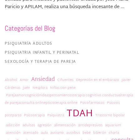
Paricio y APILAM, realiza una búsqueda incesante de ...
Categorías del Blog
PSIQUIATRÍA ADULTOS
PSIQUIATRIA INFANTIL Y PERINATAL
SEXOLOGÍA Y TERAPIA DE PAREJA
Ansiedad
Alcohol
Amor
Cifuentes
Depresión en el embarazo
Javier
Cárdenas
Jaén
Nesplora
Niñas con pene
Parejaamorcogniciónideaspensamientosterapia cognitivo conductualterapia
de parejaconsulta onlinepsicoterapia online
Psicofarmacos
Psicosis
TDAH
postparto
Psicoterapia
Psiquiatra
Trastorno bipolar
adicción
adultos
agresión
alimentación
antidepresivos
aquarium
atención
atentado
aula
autismo
autobus
bebé
biberón
charla