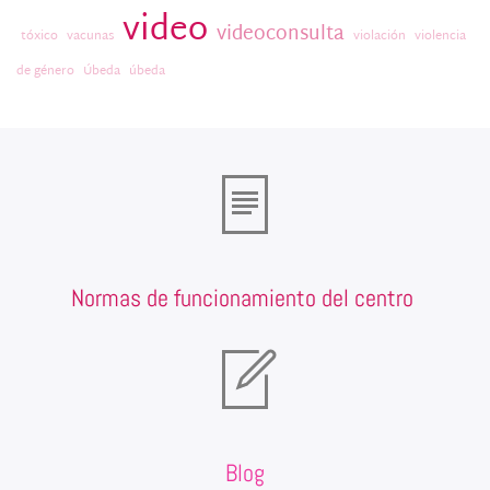
video
videoconsulta
tóxico
vacunas
violación
violencia
de género
Úbeda
úbeda
Normas de funcionamiento del centro
Blog