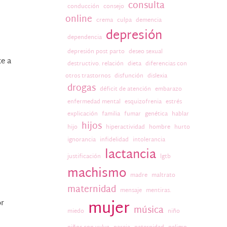
consulta
conducción
consejo
online
crema
culpa
demencia
depresión
dependencia
depresión post parto
deseo sexual
te a
destructivo. relación
dieta
diferencias con
otros trastornos
disfunción
dislexia
drogas
déficit de atención
embarazo
enfermedad mental
esquizofrenia
estrés
explicación
familia
fumar
genética
hablar
hijos
hijo
hiperactividad
hombre
hurto
ignorancia
infidelidad
intolerancia
lactancia
justificación
lgtb
machismo
madre
maltrato
maternidad
mensaje
mentiras.
mujer
or
música
miedo
niño