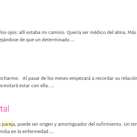
rí los ojos: allí estaba mi camino. Quería ser médico del alma. Más
ejándose de que un determinado ...
engancharme. Al pasar de los meses empezará a recordar su relació
esitará estar con ella. ...
tal
a
pareja
, puede ser origen y amortiguador del sufirmiento. Un t
milia en la enfermedad ...