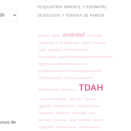
PSIQUIATRIA INFANTIL Y PERINATAL
SEXOLOGÍA Y TERAPIA DE PAREJA
Ansiedad
Alcohol
Amor
Cifuentes
Depresión en el embarazo
Javier Cárdenas
Jaén
Nesplora
Niñas con pene
Parejaamorcogniciónideaspensamientosterapia
cognitivo conductualterapia de
parejaconsulta onlinepsicoterapia online
Psicofarmacos
Psicosis postparto
TDAH
Psicoterapia
Psiquiatra
Trastorno bipolar
adicción
adultos
agresión
alimentación
antidepresivos
aquarium
atención
atentado
aula
autismo
autobus
bebé
biberón
charla
ismos de
cigarrillos
cleptomanía
comunicación