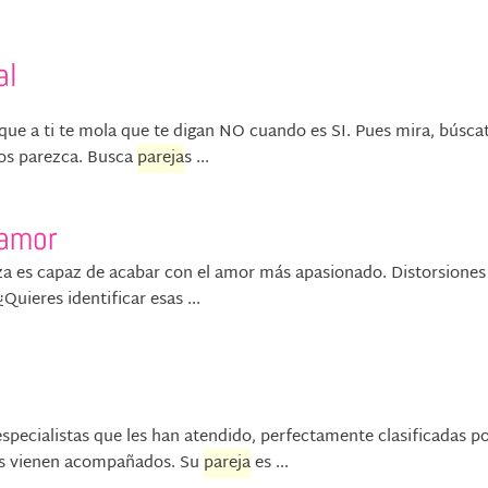
al
 que a ti te mola que te digan NO cuando es SI. Pues mira, búsca
e os parezca. Busca
pareja
s ...
 amor
za es capaz de acabar con el amor más apasionado. Distorsiones
uieres identificar esas ...
especialistas que les han atendido, perfectamente clasificadas p
bos vienen acompañados. Su
pareja
es ...