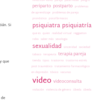
niños con vulva
pareja
paternidad
peligro
periparto
postparto
problemas
de aprendizaje
problemas de pareja
pronóstico
psicofármacos
psiquiatra
psiquiatría
ián. Si
que es
quien
realidad virtual
reggaeton
robo
saber más
sexologia
sexualidad
sinceridad
sociedad
terapia pareja
tabaco
terapeuta
tienda
tipos
trastorno
trastorno estrés
ay que
post traumático
tratamiento farmacológico
en depresión
tóxico
vacunas
video
videoconsulta
violación
violencia de género
Úbeda
úbeda
 de