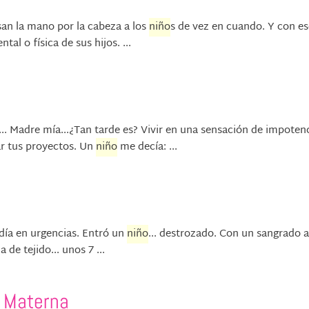
asan la mano por la cabeza a los
niño
s de vez en cuando. Y con es
al o física de sus hijos. ...
y... Madre mía...¿Tan tarde es? Vivir en una sensación de impoten
r tus proyectos. Un
niño
me decía: ...
ía en urgencias. Entró un
niño
... destrozado. Con un sangrado a
de tejido... unos 7 ...
 Materna