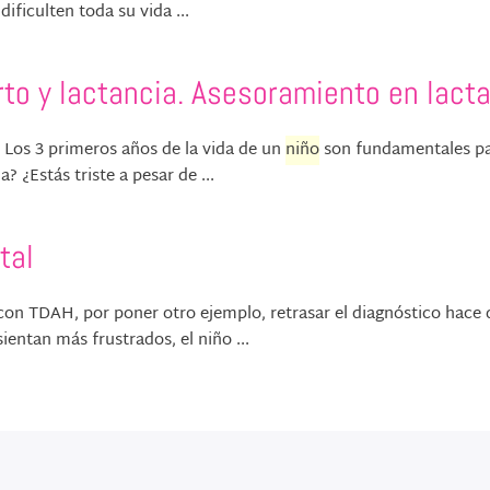
ificulten toda su vida ...
rto y lactancia. Asesoramiento en lacta
. Los 3 primeros años de la vida de un
niño
son fundamentales pa
 ¿Estás triste a pesar de ...
tal
on TDAH, por poner otro ejemplo, retrasar el diagnóstico hace
entan más frustrados, el niño ...