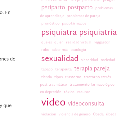
niños con vulva
pareja
paternidad
peligro
periparto
postparto
problemas
o. En
de aprendizaje
problemas de pareja
pronóstico
psicofármacos
psiquiatra
psiquiatría
que es
quien
realidad virtual
reggaeton
robo
saber más
sexologia
sexualidad
ones de
sinceridad
sociedad
terapia pareja
tabaco
terapeuta
tienda
tipos
trastorno
trastorno estrés
post traumático
tratamiento farmacológico
en depresión
tóxico
vacunas
video
videoconsulta
ay que
violación
violencia de género
Úbeda
úbeda