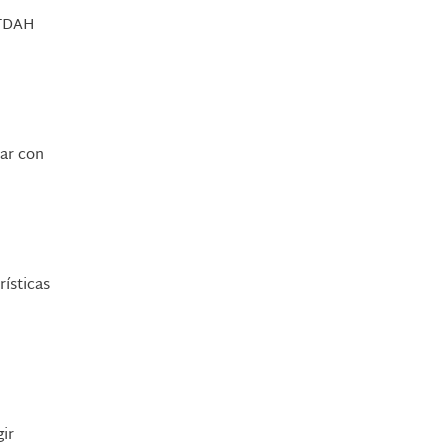
TDAH
uar con
rísticas
ir