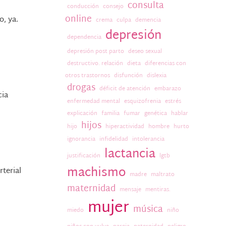
consulta
conducción
consejo
online
o, ya.
crema
culpa
demencia
depresión
dependencia
depresión post parto
deseo sexual
destructivo. relación
dieta
diferencias con
otros trastornos
disfunción
dislexia
drogas
déficit de atención
embarazo
cia
enfermedad mental
esquizofrenia
estrés
explicación
familia
fumar
genética
hablar
hijos
hijo
hiperactividad
hombre
hurto
ignorancia
infidelidad
intolerancia
lactancia
justificación
lgtb
machismo
rterial
madre
maltrato
maternidad
mensaje
mentiras.
mujer
música
miedo
niño