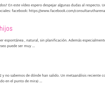
ados? En este vídeo espero despejar algunas dudas al respecto. U
ciales: facebook: https://www.facebook.com/consultarutharenas/
hijos
ser espontánea , natural, sin planificación. Además especialmente
eseo puede ser muy ...
12 y no sabemos de dónde han salido. Un metaanálisis reciente c
o en el punto de mira) ...