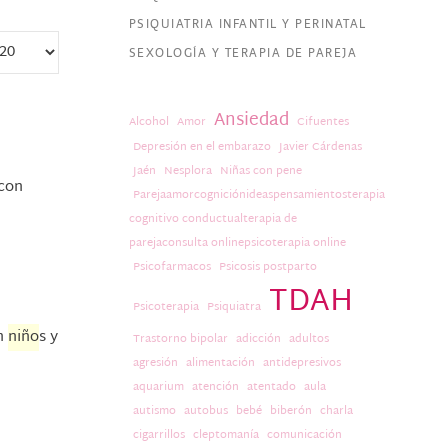
PSIQUIATRIA INFANTIL Y PERINATAL
SEXOLOGÍA Y TERAPIA DE PAREJA
Ansiedad
Alcohol
Amor
Cifuentes
Depresión en el embarazo
Javier Cárdenas
Jaén
Nesplora
Niñas con pene
 con
Parejaamorcogniciónideaspensamientosterapia
cognitivo conductualterapia de
parejaconsulta onlinepsicoterapia online
Psicofarmacos
Psicosis postparto
TDAH
Psicoterapia
Psiquiatra
en
niño
s y
Trastorno bipolar
adicción
adultos
agresión
alimentación
antidepresivos
aquarium
atención
atentado
aula
autismo
autobus
bebé
biberón
charla
cigarrillos
cleptomanía
comunicación