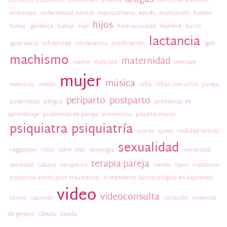
drogas
con otros trastornos
disfunción
dislexia
déficit de atención
embarazo
enfermedad mental
esquizofrenia
estrés
explicación
familia
hijos
fumar
genética
hablar
hijo
hiperactividad
hombre
hurto
lactancia
ignorancia
infidelidad
intolerancia
justificación
lgtb
machismo
maternidad
madre
maltrato
mensaje
mujer
música
mentiras.
miedo
niño
niños con vulva
pareja
periparto
postparto
paternidad
peligro
problemas de
aprendizaje
problemas de pareja
pronóstico
psicofármacos
psiquiatra
psiquiatría
que es
quien
realidad virtual
sexualidad
reggaeton
robo
saber más
sexologia
sinceridad
terapia pareja
sociedad
tabaco
terapeuta
tienda
tipos
trastorno
trastorno estrés post traumático
tratamiento farmacológico en depresión
video
videoconsulta
tóxico
vacunas
violación
violencia
de género
Úbeda
úbeda