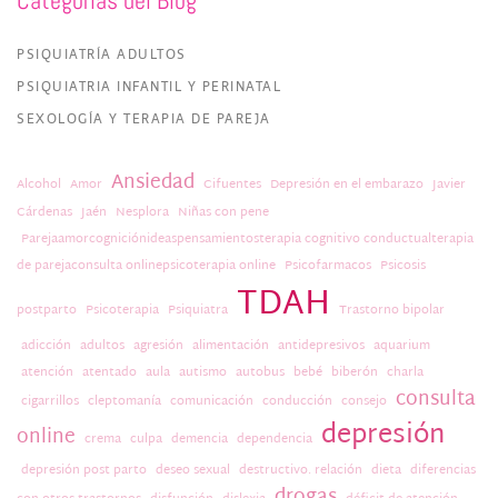
Categorías del Blog
PSIQUIATRÍA ADULTOS
PSIQUIATRIA INFANTIL Y PERINATAL
SEXOLOGÍA Y TERAPIA DE PAREJA
Ansiedad
Alcohol
Amor
Cifuentes
Depresión en el embarazo
Javier
Cárdenas
Jaén
Nesplora
Niñas con pene
Parejaamorcogniciónideaspensamientosterapia cognitivo conductualterapia
de parejaconsulta onlinepsicoterapia online
Psicofarmacos
Psicosis
TDAH
postparto
Psicoterapia
Psiquiatra
Trastorno bipolar
adicción
adultos
agresión
alimentación
antidepresivos
aquarium
atención
atentado
aula
autismo
autobus
bebé
biberón
charla
consulta
cigarrillos
cleptomanía
comunicación
conducción
consejo
depresión
online
crema
culpa
demencia
dependencia
depresión post parto
deseo sexual
destructivo. relación
dieta
diferencias