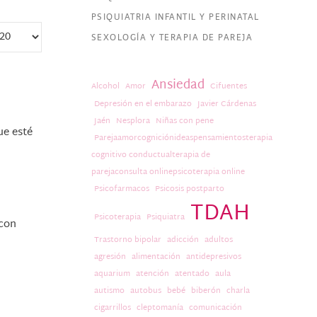
PSIQUIATRIA INFANTIL Y PERINATAL
SEXOLOGÍA Y TERAPIA DE PAREJA
Ansiedad
Alcohol
Amor
Cifuentes
Depresión en el embarazo
Javier Cárdenas
Jaén
Nesplora
Niñas con pene
ue esté
Parejaamorcogniciónideaspensamientosterapia
cognitivo conductualterapia de
parejaconsulta onlinepsicoterapia online
Psicofarmacos
Psicosis postparto
TDAH
Psicoterapia
Psiquiatra
 con
Trastorno bipolar
adicción
adultos
agresión
alimentación
antidepresivos
aquarium
atención
atentado
aula
autismo
autobus
bebé
biberón
charla
cigarrillos
cleptomanía
comunicación