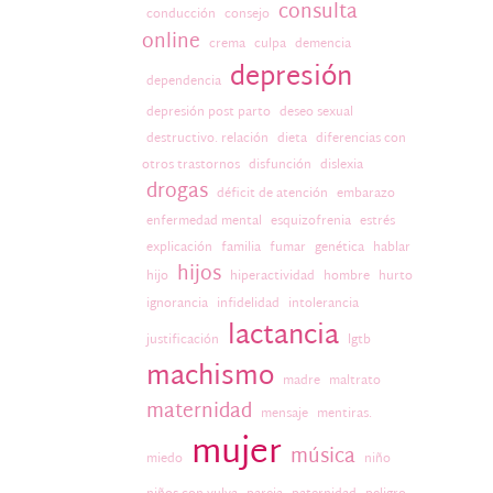
consulta
conducción
consejo
online
crema
culpa
demencia
depresión
dependencia
depresión post parto
deseo sexual
destructivo. relación
dieta
diferencias con
otros trastornos
disfunción
dislexia
drogas
déficit de atención
embarazo
enfermedad mental
esquizofrenia
estrés
explicación
familia
fumar
genética
hablar
hijos
hijo
hiperactividad
hombre
hurto
ignorancia
infidelidad
intolerancia
lactancia
justificación
lgtb
machismo
madre
maltrato
maternidad
mensaje
mentiras.
mujer
música
miedo
niño