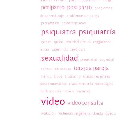
niños con vulva
pareja
paternidad
peligro
periparto
postparto
problemas
de aprendizaje
problemas de pareja
pronóstico
psicofármacos
psiquiatra
psiquiatría
que es
quien
realidad virtual
reggaeton
robo
saber más
sexologia
sexualidad
sinceridad
sociedad
terapia pareja
tabaco
terapeuta
tienda
tipos
trastorno
trastorno estrés
post traumático
tratamiento farmacológico
en depresión
tóxico
vacunas
video
videoconsulta
violación
violencia de género
Úbeda
úbeda