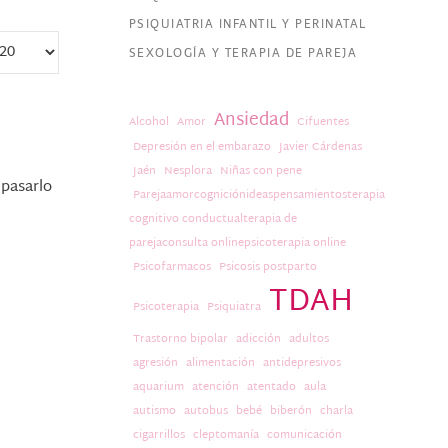
PSIQUIATRIA INFANTIL Y PERINATAL
SEXOLOGÍA Y TERAPIA DE PAREJA
Ansiedad
Alcohol
Amor
Cifuentes
Depresión en el embarazo
Javier Cárdenas
Jaén
Nesplora
Niñas con pene
 pasarlo
Parejaamorcogniciónideaspensamientosterapia
cognitivo conductualterapia de
parejaconsulta onlinepsicoterapia online
Psicofarmacos
Psicosis postparto
TDAH
Psicoterapia
Psiquiatra
Trastorno bipolar
adicción
adultos
agresión
alimentación
antidepresivos
aquarium
atención
atentado
aula
autismo
autobus
bebé
biberón
charla
cigarrillos
cleptomanía
comunicación