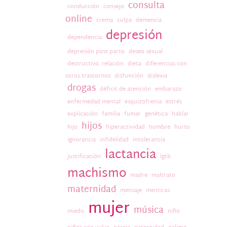
consulta
conducción
consejo
online
crema
culpa
demencia
depresión
dependencia
depresión post parto
deseo sexual
destructivo. relación
dieta
diferencias con
otros trastornos
disfunción
dislexia
drogas
déficit de atención
embarazo
enfermedad mental
esquizofrenia
estrés
explicación
familia
fumar
genética
hablar
hijos
hijo
hiperactividad
hombre
hurto
ignorancia
infidelidad
intolerancia
lactancia
justificación
lgtb
machismo
madre
maltrato
maternidad
mensaje
mentiras.
mujer
música
miedo
niño