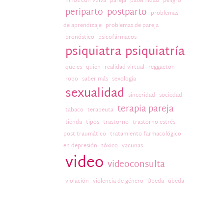
niños con vulva
pareja
paternidad
peligro
periparto
postparto
problemas
de aprendizaje
problemas de pareja
pronóstico
psicofármacos
psiquiatra
psiquiatría
que es
quien
realidad virtual
reggaeton
robo
saber más
sexologia
sexualidad
sinceridad
sociedad
terapia pareja
tabaco
terapeuta
tienda
tipos
trastorno
trastorno estrés
post traumático
tratamiento farmacológico
en depresión
tóxico
vacunas
video
videoconsulta
violación
violencia de género
Úbeda
úbeda