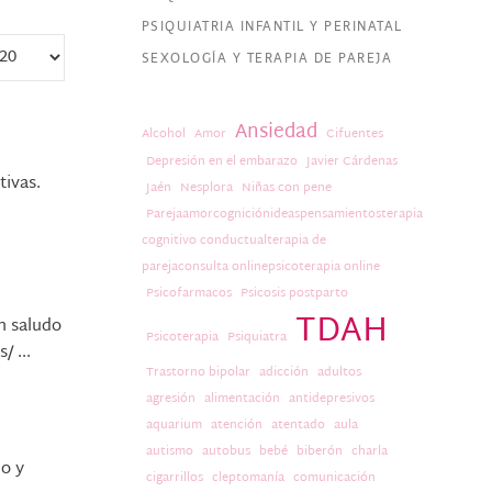
PSIQUIATRIA INFANTIL Y PERINATAL
SEXOLOGÍA Y TERAPIA DE PAREJA
Ansiedad
Alcohol
Amor
Cifuentes
Depresión en el embarazo
Javier Cárdenas
tivas.
Jaén
Nesplora
Niñas con pene
Parejaamorcogniciónideaspensamientosterapia
cognitivo conductualterapia de
parejaconsulta onlinepsicoterapia online
Psicofarmacos
Psicosis postparto
TDAH
n saludo
Psicoterapia
Psiquiatra
 ...
Trastorno bipolar
adicción
adultos
agresión
alimentación
antidepresivos
aquarium
atención
atentado
aula
autismo
autobus
bebé
biberón
charla
no y
cigarrillos
cleptomanía
comunicación