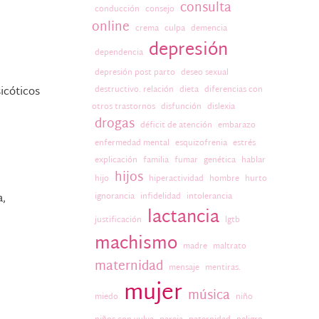
consulta
conducción
consejo
online
crema
culpa
demencia
depresión
dependencia
depresión post parto
deseo sexual
icóticos
destructivo. relación
dieta
diferencias con
otros trastornos
disfunción
dislexia
drogas
déficit de atención
embarazo
enfermedad mental
esquizofrenia
estrés
explicación
familia
fumar
genética
hablar
hijos
hijo
hiperactividad
hombre
hurto
a,
ignorancia
infidelidad
intolerancia
lactancia
justificación
lgtb
machismo
madre
maltrato
maternidad
mensaje
mentiras.
mujer
música
miedo
niño