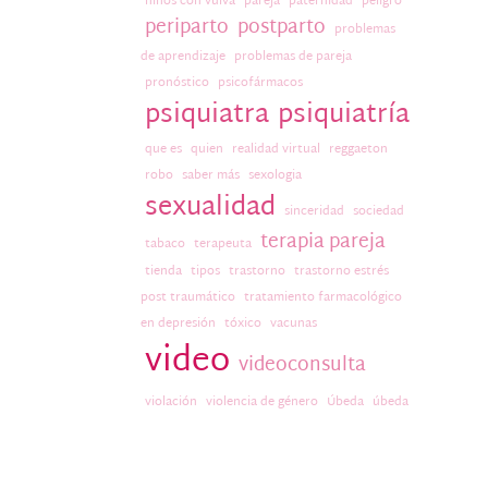
niños con vulva
pareja
paternidad
peligro
periparto
postparto
problemas
de aprendizaje
problemas de pareja
pronóstico
psicofármacos
psiquiatra
psiquiatría
que es
quien
realidad virtual
reggaeton
robo
saber más
sexologia
sexualidad
sinceridad
sociedad
terapia pareja
tabaco
terapeuta
tienda
tipos
trastorno
trastorno estrés
post traumático
tratamiento farmacológico
en depresión
tóxico
vacunas
video
videoconsulta
violación
violencia de género
Úbeda
úbeda