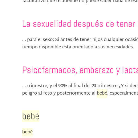
facultativo que te atiende no puede saber nada de eso. 
La sexualidad después de tener 
... para el sexo: Si antes de tener hijos cualquier oca
tiempo disponible está orientado a sus necesidades. .
Psicofarmacos, embarazo y lact
... trimestre, y el 90% al final del 2º trimestre ¿Y si
peligro al feto y posteriormente al
bebé
, especialmente
bebé
bebé