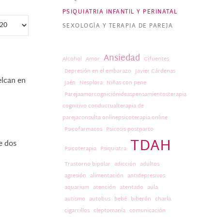
PSIQUIATRIA INFANTIL Y PERINATAL
SEXOLOGÍA Y TERAPIA DE PAREJA
Ansiedad
Alcohol
Amor
Cifuentes
Depresión en el embarazo
Javier Cárdenas
elcan en
Jaén
Nesplora
Niñas con pene
Parejaamorcogniciónideaspensamientosterapia
cognitivo conductualterapia de
parejaconsulta onlinepsicoterapia online
Psicofarmacos
Psicosis postparto
TDAH
e dos
Psicoterapia
Psiquiatra
Trastorno bipolar
adicción
adultos
agresión
alimentación
antidepresivos
aquarium
atención
atentado
aula
autismo
autobus
bebé
biberón
charla
cigarrillos
cleptomanía
comunicación