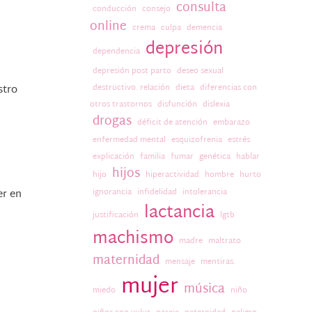
consulta
conducción
consejo
online
crema
culpa
demencia
depresión
dependencia
depresión post parto
deseo sexual
stro
destructivo. relación
dieta
diferencias con
otros trastornos
disfunción
dislexia
drogas
déficit de atención
embarazo
enfermedad mental
esquizofrenia
estrés
explicación
familia
fumar
genética
hablar
hijos
hijo
hiperactividad
hombre
hurto
er en
ignorancia
infidelidad
intolerancia
lactancia
justificación
lgtb
machismo
madre
maltrato
maternidad
mensaje
mentiras.
mujer
música
miedo
niño