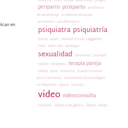
niños con vulva
pareja
paternidad
peligro
periparto
postparto
problemas
de aprendizaje
problemas de pareja
pronóstico
psicofármacos
elcan en
psiquiatra
psiquiatría
que es
quien
realidad virtual
reggaeton
robo
saber más
sexologia
sexualidad
sinceridad
sociedad
terapia pareja
tabaco
terapeuta
tienda
tipos
trastorno
trastorno estrés
post traumático
tratamiento farmacológico
en depresión
tóxico
vacunas
video
videoconsulta
violación
violencia de género
Úbeda
úbeda