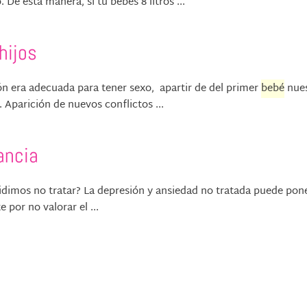
De esta manera, si tú bebes 8 litros ...
hijos
sión era adecuada para tener sexo, apartir de del primer
bebé
nue
 Aparición de nuevos conflictos ...
ancia
 decidimos no tratar? La depresión y ansiedad no tratada puede pon
 por no valorar el ...