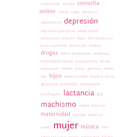
consulta
conducción
consejo
online
crema
culpa
demencia
depresión
dependencia
depresión post parto
deseo sexual
destructivo. relación
dieta
diferencias con
otros trastornos
disfunción
dislexia
drogas
déficit de atención
embarazo
enfermedad mental
esquizofrenia
estrés
explicación
familia
fumar
genética
hablar
hijos
hijo
hiperactividad
hombre
hurto
ignorancia
infidelidad
intolerancia
lactancia
justificación
lgtb
machismo
madre
maltrato
maternidad
mensaje
mentiras.
mujer
música
miedo
niño