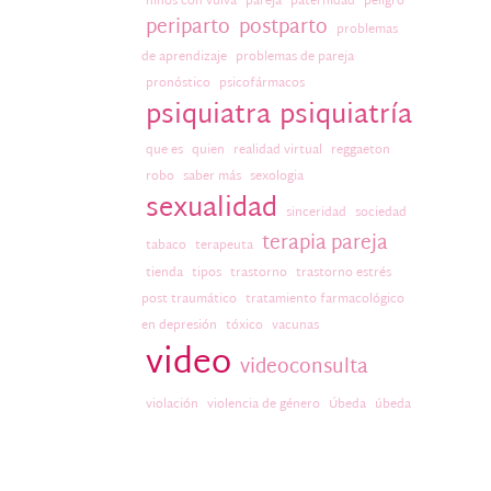
niños con vulva
pareja
paternidad
peligro
periparto
postparto
problemas
de aprendizaje
problemas de pareja
pronóstico
psicofármacos
psiquiatra
psiquiatría
que es
quien
realidad virtual
reggaeton
robo
saber más
sexologia
sexualidad
sinceridad
sociedad
terapia pareja
tabaco
terapeuta
tienda
tipos
trastorno
trastorno estrés
post traumático
tratamiento farmacológico
en depresión
tóxico
vacunas
video
videoconsulta
violación
violencia de género
Úbeda
úbeda