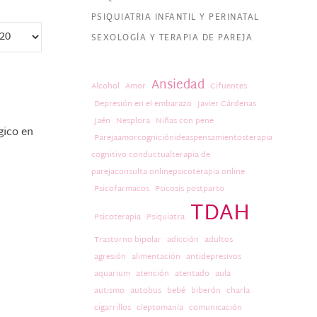
PSIQUIATRIA INFANTIL Y PERINATAL
SEXOLOGÍA Y TERAPIA DE PAREJA
Ansiedad
Alcohol
Amor
Cifuentes
Depresión en el embarazo
Javier Cárdenas
Jaén
Nesplora
Niñas con pene
gico en
Parejaamorcogniciónideaspensamientosterapia
cognitivo conductualterapia de
parejaconsulta onlinepsicoterapia online
Psicofarmacos
Psicosis postparto
TDAH
Psicoterapia
Psiquiatra
Trastorno bipolar
adicción
adultos
agresión
alimentación
antidepresivos
aquarium
atención
atentado
aula
autismo
autobus
bebé
biberón
charla
cigarrillos
cleptomanía
comunicación